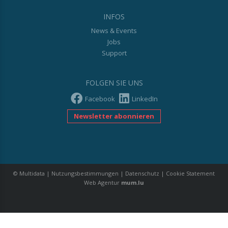
INFOS
News & Events
Jobs
Support
FOLGEN SIE UNS
Facebook
LinkedIn
Newsletter abonnieren
© Multidata
|
Nutzungsbestimmungen
|
Datenschutz
|
Cookie Statement
Web Agentur
mum.lu