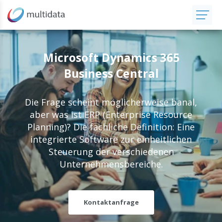
Microsoft Dynamics 365
Business Central
Die Frage scheint möglicherweise banal,
aber was ist ERP (Enterprise Resource
Planning)? Die fachliche Definition: Eine
integrierte Software zur einheitlichen
Steuerung der verschiedenen
Unternehmensbereiche.
Kontaktanfrage