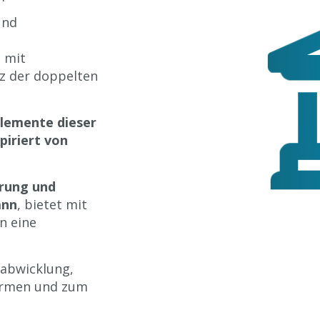
und
 mit
z der doppelten
Elemente dieser
piriert von
hrung und
ann
, bietet mit
n eine
sabwicklung,
ormen und zum