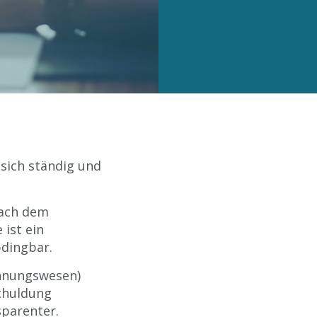
 sich ständig und
nach dem
 ist ein
dingbar.
chnungswesen)
chuldung
parenter.