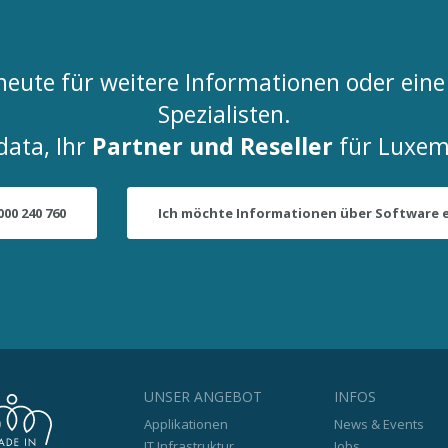
s heute für weitere Informationen oder ei
Spezialisten.
data, Ihr
Partner und Reseller
für Luxem
000 240 760
Ich möchte Informationen über Software 
UNSER ANGEBOT
INFOS
Applikationen
News & Events
IT Infrastruktur
Jobs