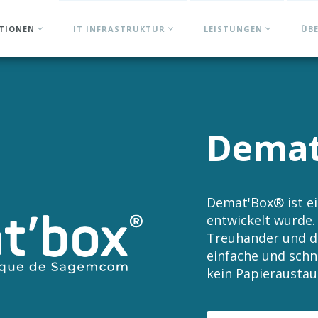
ATIONEN
IT INFRASTRUKTUR
LEISTUNGEN
ÜB
Demat
Demat'Box® ist e
entwickelt wurde.
Treuhänder und d
einfache und schn
kein Papierausta