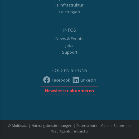
IT Infrastruktur
Leistungen
INFOS
News & Events
Jobs
Support
FOLGEN SIE UNS
Facebook
LinkedIn
Newsletter abonnieren
© Multidata
|
Nutzungsbestimmungen
|
Datenschutz
|
Cookie Statement
Web Agentur
mum.lu