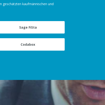
n geschätzten kaufmännischen und
Sage FiSta
Codabox