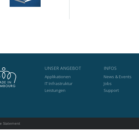
UNSER ANGEBOT
INFOS
Applikationen
News & Events
IT Infrastruktur
Jobs
Leistungen
Support
e Statement