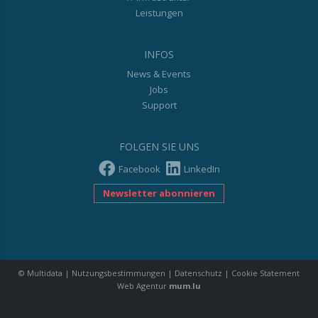
Leistungen
INFOS
News & Events
Jobs
Support
FOLGEN SIE UNS
Facebook
LinkedIn
Newsletter abonnieren
© Multidata
|
Nutzungsbestimmungen
|
Datenschutz
|
Cookie Statement
Web Agentur
mum.lu