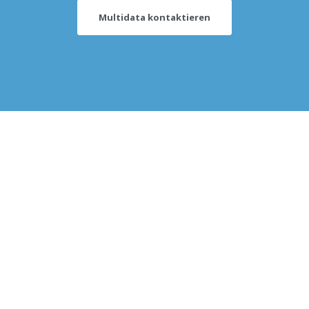
Multidata kontaktieren
UNSER ANGEBOT
INFOS
Applikationen
News & Events
IT Infrastruktur
Jobs
Leistungen
Support
e Statement