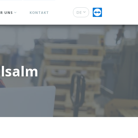
DE
ER UNS
KONTAKT
FR
elsalm