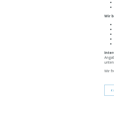
Wir b
Inter
Angab
unten
Wir f
r