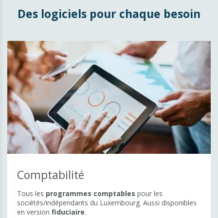
Gestion et ERP
Des logiciels pour chaque besoin
MultiWin ERP
MyEntreprise ERP
Gestion du temps de travail
Sage BOB Gestion Commerciale
Microsoft Dynamics 365 for F&O
Microsoft Dynamics 365 Business Central
Microsoft CRM
Gestion documentaire
ELO ECM Suite & DocXtractor
BOB-Demat & Sage Cloud Demat
Comptabilité
Demat'Box
Tous les
programmes comptables
pour les
Collaboration
sociétés/indépendants du Luxembourg. Aussi disponibles
en version
fiduciaire
.