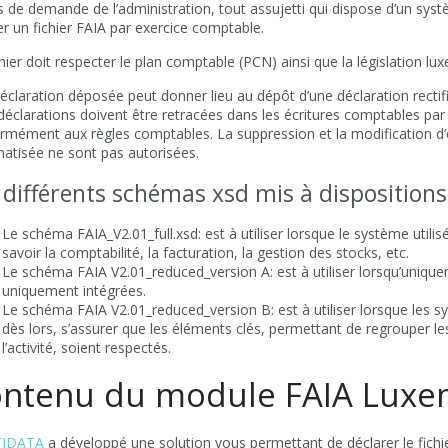
s de demande de l’administration, tout assujetti qui dispose d’un sy
er un fichier FAIA par exercice comptable.
hier doit respecter le plan comptable (PCN) ainsi que la législation l
éclaration déposée peut donner lieu au dépôt d’une déclaration rectifi
déclarations doivent être retracées dans les écritures comptables par 
rmément aux règles comptables. La suppression et la modification d’
matisée ne sont pas autorisées.
 différents schémas xsd mis à dispositions 
Le schéma FAIA_V2.01_full.xsd: est à utiliser lorsque le système utili
savoir la comptabilité, la facturation, la gestion des stocks, etc.
Le schéma FAIA V2.01_reduced_version A: est à utiliser lorsqu’uniquem
uniquement intégrées.
Le schéma FAIA V2.01_reduced_version B: est à utiliser lorsque les sys
dès lors, s’assurer que les éléments clés, permettant de regrouper le
l’activité, soient respectés.
ntenu du module FAIA Lux
IDATA
a développé une solution vous permettant de déclarer le fichi