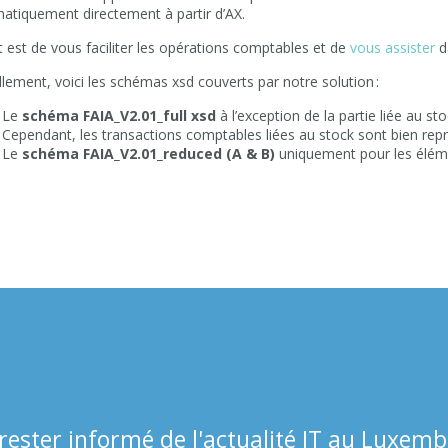
atiquement directement à partir d’AX.
t est de vous faciliter les opérations comptables et de
vous assister
da
llement, voici les schémas xsd couverts par notre solution :
Le
schéma FAIA_V2.01_full xsd
à l’exception de la partie liée au sto
Cependant, les transactions comptables liées au stock sont bien repri
Le
schéma FAIA_V2.01_reduced (A & B)
uniquement pour les élém
rester informé de l'actualité IT au Luxemb