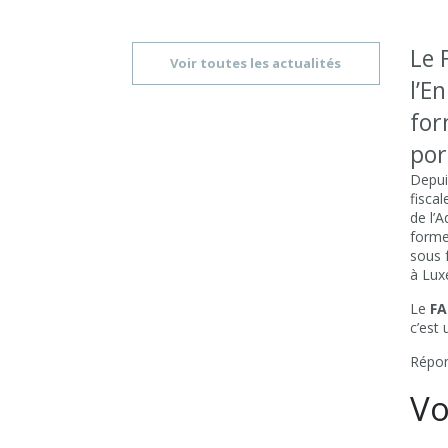
Le 
Voir toutes les actualités
l’E
for
por
Depui
fisca
de l’
forme 
sous 
à Lux
Le
FA
c’est
Répon
Vo