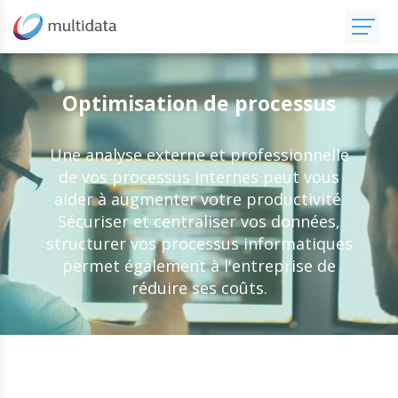
Optimisation de processus
Une analyse externe et professionnelle
de vos processus internes peut vous
aider à augmenter votre productivité.
Sécuriser et centraliser vos données,
structurer vos processus informatiques
permet également à l'entreprise de
réduire ses coûts.