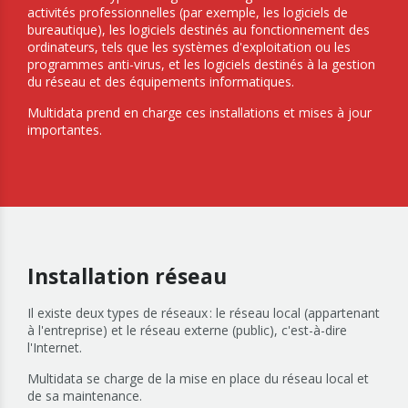
activités professionnelles (par exemple, les logiciels de
bureautique), les logiciels destinés au fonctionnement des
ordinateurs, tels que les systèmes d'exploitation ou les
programmes anti-virus, et les logiciels destinés à la gestion
du réseau et des équipements informatiques.
Multidata prend en charge ces installations et mises à jour
importantes.
Installation réseau
Il existe deux types de réseaux : le réseau local (appartenant
à l'entreprise) et le réseau externe (public), c'est-à-dire
l'Internet.
Multidata se charge de la mise en place du réseau local et
de sa maintenance.