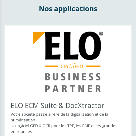
Gestion et ERP
Nos applications
MultiWin ERP
MyEntreprise ERP
Gestion du temps de travail
Sage BOB Gestion Commerciale
Microsoft Dynamics 365 for F&O
Microsoft Dynamics 365 Business Central
Microsoft CRM
Gestion documentaire
ELO ECM Suite & DocXtractor
BOB-Demat & Sage Cloud Demat
ELO ECM Suite & DocXtractor
Demat'Box
Votre société passe à l’ère de la digitalisation et de la
numérisation
Collaboration
Un logiciel GED & OCR pour les TPE, les PME et les grandes
entreprises