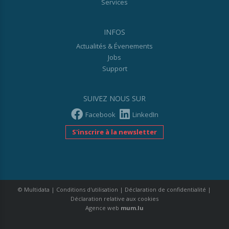
Services
INFOS
Actualités & Évenements
Jobs
Support
SUIVEZ NOUS SUR
Facebook
LinkedIn
S'inscrire à la newsletter
© Multidata
|
Conditions d'utilisation
|
Déclaration de confidentialité
|
Déclaration relative aux cookies
Agence web
mum.lu