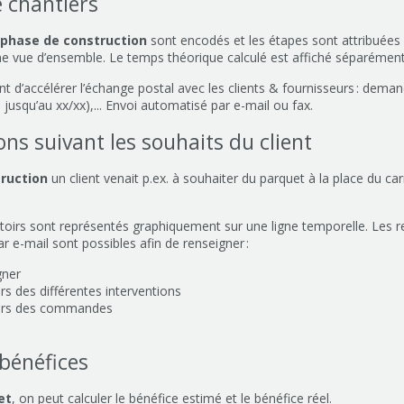
e chantiers
phase de construction
sont encodés et les étapes sont attribuées
ne vue d’ensemble. Le temps théorique calculé est affiché séparément
t d’accélérer l’échange postal avec les clients & fournisseurs : dem
 jusqu’au xx/xx),... Envoi automatisé par e-mail ou fax.
ons suivant les souhaits du client
ruction
un client venait p.ex. à souhaiter du parquet à la place du ca
toirs sont représentés graphiquement sur une ligne temporelle. Les 
r e-mail sont possibles afin de renseigner :
gner
rs des différentes interventions
toirs des commandes
 bénéfices
et
, on peut calculer le bénéfice estimé et le bénéfice réel.