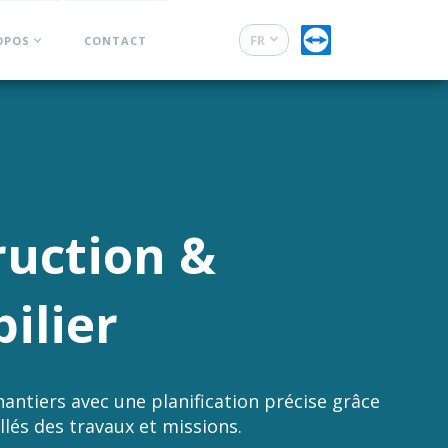
FR
OPOS
CONTACT
DE
ruction &
ilier
antiers avec une planification précise grâce
illés des travaux et missions.