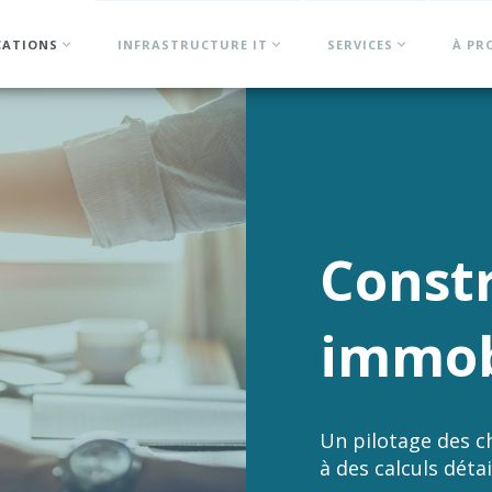
CATIONS
INFRASTRUCTURE IT
SERVICES
À PR
Const
immob
Un pilotage des ch
à des calculs déta