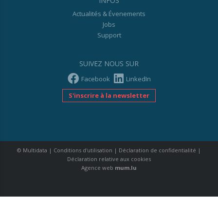
INFOS
Actualités & Évenements
Jobs
Support
SUIVEZ NOUS SUR
Facebook
LinkedIn
S'inscrire à la newsletter
© Multidata
|
Conditions d'utilisation
|
Déclaration de confidentialité
|
Déclaration relative aux cookies
Agence web
mum.lu