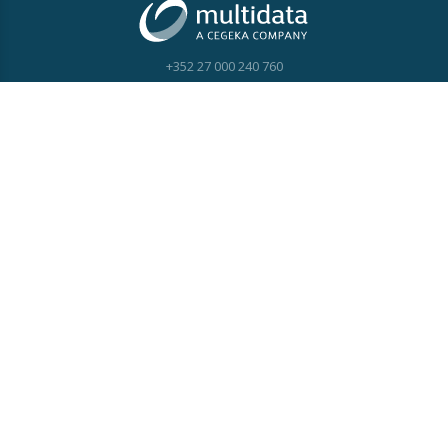
+352 27 000 240 760
Contactez-nous
NOTRE OFFRE
Applications
Infrastructure IT
Services
INFOS
Actualités & Évenements
Jobs
Support